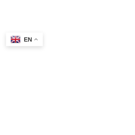
EN
–USD / JPY:
108.50 565 million