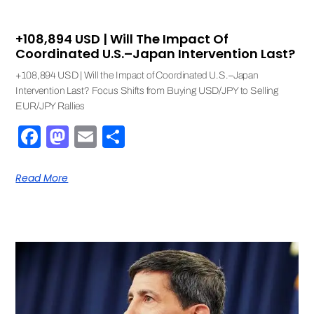
+108,894 USD | Will The Impact Of
Coordinated U.S.–Japan Intervention Last?
+108,894 USD | Will the Impact of Coordinated U.S.–Japan
Intervention Last? Focus Shifts from Buying USD/JPY to Selling
EUR/JPY Rallies
Facebook
Mastodon
Email
Share
Read More