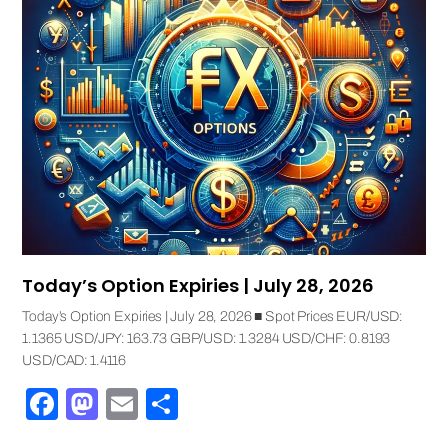
Today’s Option Expiries | July 28, 2026
Today’s Option Expiries | July 28, 2026 ■ Spot Prices EUR/USD:
1.1365 USD/JPY: 163.73 GBP/USD: 1.3284 USD/CHF: 0.8193
USD/CAD: 1.4116
Facebook
Mastodon
Email
Share