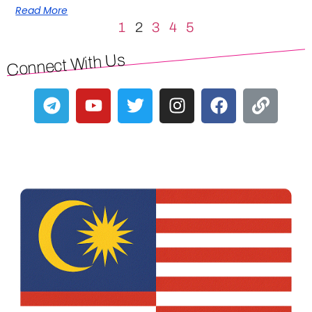
Read More
1
2
3
4
5
Connect With Us