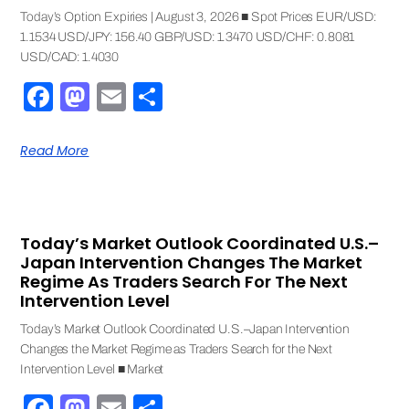
Today’s Option Expiries | August 3, 2026 ■ Spot Prices EUR/USD:
1.1534 USD/JPY: 156.40 GBP/USD: 1.3470 USD/CHF: 0.8081
USD/CAD: 1.4030
Facebook
Mastodon
Email
Share
Read More
Today’s Market Outlook Coordinated U.S.–
Japan Intervention Changes The Market
Regime As Traders Search For The Next
Intervention Level
Today’s Market Outlook Coordinated U.S.–Japan Intervention
Changes the Market Regime as Traders Search for the Next
Intervention Level ■ Market
Facebook
Mastodon
Email
Share