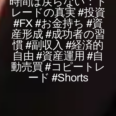
時間は戻らない：ト
レードの真実 #投資
#FX #お金持ち #資
産形成 #成功者の習
慣 #副収入 #経済的
自由 #資産運用 #自
動売買 #コピートレ
ード #Shorts