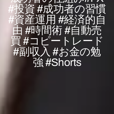
#投資 #成功者の習慣
#資産運用 #経済的自
由 #時間術 #自動売
買 #コピートレード
#副収入 #お金の勉
強 #Shorts